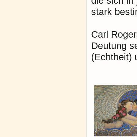
die sich i
stark best
Carl Roger
Deutung s
(Echtheit) 