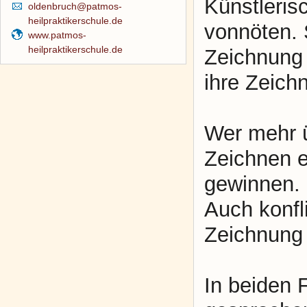
Künstleris
oldenbruch@patmos-
heilpraktikerschule.de
vonnöten. S
www.patmos-
heilpraktikerschule.de
Zeichnung 
ihre Zeich
Wer mehr ü
Zeichnen ei
gewinnen.
Auch konfl
Zeichnung 
In beiden 