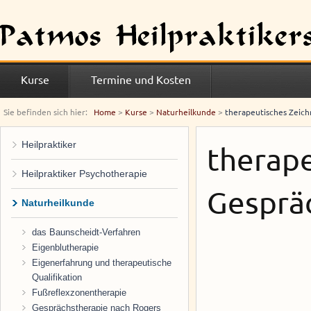
Kurse
Termine und Kosten
Sie befinden sich hier:
Home
>
Kurse
>
Naturheilkunde
>
therapeutisches Zeich
Heilpraktiker
therape
Heilpraktiker Psychotherapie
Gesprä
Naturheilkunde
das Baunscheidt-Verfahren
Eigenblutherapie
Eigenerfahrung und therapeutische
Qualifikation
Fußreflexzonentherapie
Gesprächstherapie nach Rogers