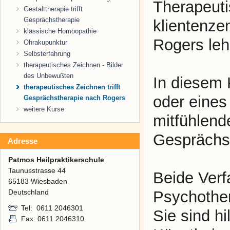
Therapeuti
Gestalttherapie trifft
Gesprächstherapie
klientenze
klassische Homöopathie
Rogers lehr
Ohrakupunktur
Selbsterfahrung
therapeutisches Zeichnen - Bilder
des Unbewußten
In diesem 
therapeutisches Zeichnen trifft
oder eines 
Gesprächstherapie nach Rogers
weitere Kurse
mitfühlend
Gesprächst
Adresse
Patmos Heilpraktikerschule
Taunusstrasse 44
Beide Verf
65183 Wiesbaden
Deutschland
Psychothe
Tel: 0611 2046301
Sie sind h
Fax: 0611 2046310