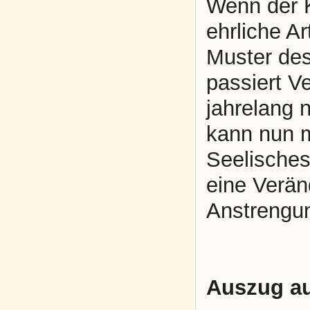
Wenn der K
ehrliche A
Muster des
passiert V
jahrelang 
kann nun m
Seelisches
eine Verän
Anstrengu
Auszug au