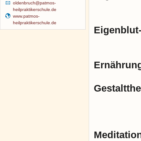
oldenbruch@patmos-
heilpraktikerschule.de
www.patmos-
heilpraktikerschule.de
Eigenblut
zwei Su
Ernährung
Gestaltthe
ein psy
Works
Meditatio