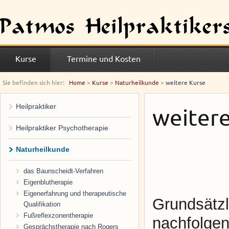
Kurse
Termine und Kosten
Sie befinden sich hier:
Home
>
Kurse
>
Naturheilkunde
>
weitere Kurse
Heilpraktiker
weiter
Heilpraktiker Psychotherapie
Naturheilkunde
das Baunscheidt-Verfahren
Eigenblutherapie
Eigenerfahrung und therapeutische
Grundsätzl
Qualifikation
Fußreflexzonentherapie
nachfolgen
Gesprächstherapie nach Rogers