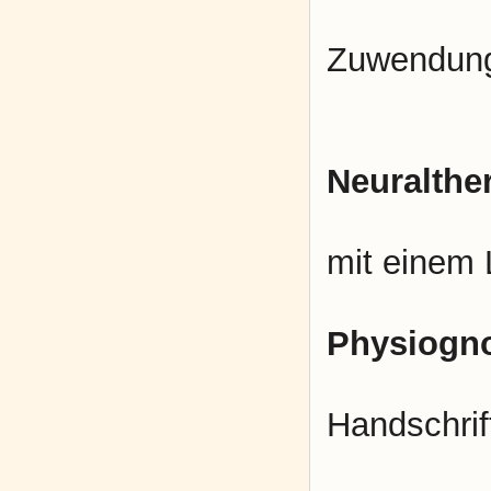
Meditati
Zuwendung,
andere
Neuralthe
Behande
mit einem 
Physiogn
bewusst
Handschrif