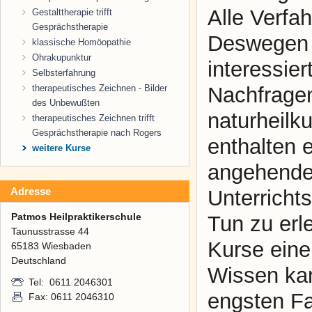
Alle Verfa
Gestalttherapie trifft
Gesprächstherapie
Deswegen e
klassische Homöopathie
Ohrakupunktur
interessier
Selbsterfahrung
therapeutisches Zeichnen - Bilder
Nachfragen
des Unbewußten
naturheilk
therapeutisches Zeichnen trifft
Gesprächstherapie nach Rogers
enthalten 
weitere Kurse
angehenden
Adresse
Unterricht
Patmos Heilpraktikerschule
Tun zu erl
Taunusstrasse 44
Kurse eine
65183 Wiesbaden
Deutschland
Wissen ka
Tel: 0611 2046301
engsten Fa
Fax: 0611 2046310